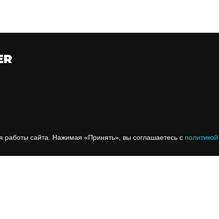
ER
СТАНКИ
я работы сайта. Нажимая «Принять», вы соглашаетесь с
политикой
КОМПЛЕКТУЮЩИЕ
ЗАПЧАСТИ ДЛЯ МАНИКЮРНЫХ АППАРАТОВ
ОБУЧЕНИЕ
ЗАТОЧКЕ