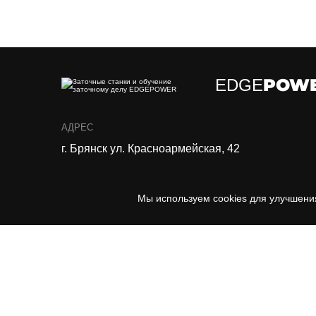
POW
EDGE
АДРЕС
г. Брянск ул. Красноармейская, 42
ДЛЯ СВЯЗИ
Мы используем cookies для улучшени
+7 930 734-70-70
info@edgepower.ru
ЧАСЫ РАБОТЫ
Часы работы для связи 10:00 до 19:00