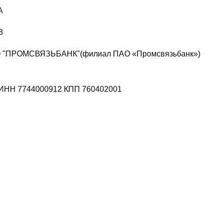
А
8
Ф-Л ПАО "ПРОМСВЯЗЬБАНК"(филиал ПАО «Промс
 ИНН 7744000912 КПП 760402001