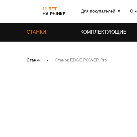
11 ЛЕТ
Для покупателей
О 
НА РЫНКЕ
Доставка и оплата
СТАНКИ
КОМПЛЕКТУЮЩИЕ
Гарантия и сервис
Рассрочка и кредит
Соцвыплата на покупку
Станки
Станок EDGE POWER Pro
станков
Реквизиты